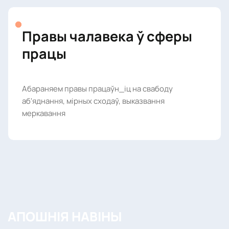
Правы чалавека ў сферы
працы
Абараняем правы працаўн_іц на свабоду
аб'яднання, мірных сходаў, выказвання
меркавання
АПОШНІЯ НАВІНЫ