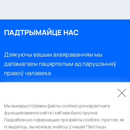
ПАДТРЫМАЙЦЕ НАС
Дзякуючы вашым ахвяраванням мы
дапамагаем пацярпелым ад парушэнняў
правоў чалавека
Падтрымайце нас
Мы выкарыстоўваем файлы cookies для карэктнага
функцыянавання сайта і каб вам было зручна.
Падрабязную інфармацыю пра файлы cookies і пра тое, як
info@respectprotectfulfill.org
іх выдаліць, вы можаце знайсці ў нашай Палітыцы