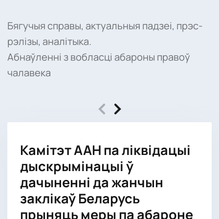
Бягучыя справы, актуальныя падзеі, прэс-
рэлізы, аналітыка.
Абнаўленні з вобласці абароны правоў
чалавека
Камітэт ААН па ліквідацыі
дыскрымінацыі ў
дачыненні да жанчын
заклікаў Беларусь
прыняць меры па абароне