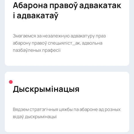
Абарона правоў адвакатак
і адвакатаў
Змагаемся за незалежную адвакатуру праз
абарону правоў спецыяліст_ак, адвольна
пазбаўленых прафесіі
Дыскрымінацыя
Вядзем стратэгічныя цяжбы па абароне ад розных
відаў дыскрымінацыі