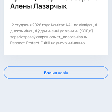
Алены Лазарчык
12 студзеня 2026 года Камітэт ААН па ліквідацыі
дыскрымінацыі ў дачыненні да жанчын (КЛДЖ)
зарэгістраваў скаргу юрыст_ак арганізацыі
Respect-Protect-Fulfill на дыскрымінацыю...
Больш навін