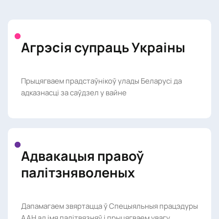
Агрэсія супраць Украіны
Прыцягваем прадстаўнікоў улады Беларусі да
адказнасці за саўдзел у вайне
Адвакацыя правоў
палітзняволеных
Дапамагаем звяртацца ў Спецыяльныя працэдуры
ААН ад імя палітвязняў і прыцягваем увагу