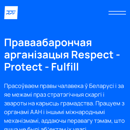
Праваабарончая
арганізацыя Respect -
Protect - Fulfill
Прасоўваем правы чалавека ў Беларусі і за
яе межамі праз стратэгічныя скаргі і
звароты на карысць грамадства. Працуем з
органамі ААН і іншымі міжнароднымі
механізмамі, аддаючы перавагу тэмам, што
яшчэ не былі аб’ектам іх увагі.