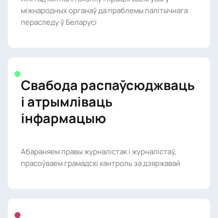
міжнародных органаў да праблемы палітычнага
пераследу ў Беларусі
Свабода распаўсюджваць
і атрымліваць
інфармацыю
Абараняем правы журналістак і журналістаў,
прасоўваем грамадскі кантроль за дзяржавай