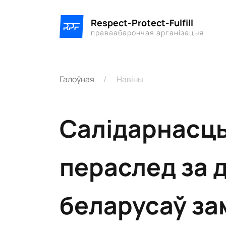
Respect-Protect-Fulfill
праваабарончая арганізацыя
Галоўная
Навіны
Салідарнасць
пераслед за 
беларусаў за