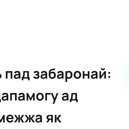
 пад забаронай:
дапамогу ад
межжа як