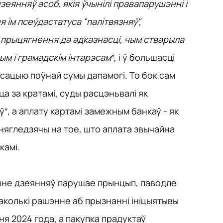
еянняў асоб, якія ўчынілі правапарушэнні і
 ім псеўдастатуса "палітвязняў",
 прыцягнення да адказнасці, чым стварыла
м і грамадскім інтарэсам”
, і ў большасці
сацыю поўнай сумы дапамогі. То бок сам
ца за кратамі, суды расцэньвалі як
”, а аплату картамі замежным банкаў - як
нягледзячы на тое, што аплата звычайна
камі.
нне дзеянняў парушае прынцып, паводле
паколькі рашэнне аб прызнанні ініцыятывы
я 2024 года, а пакупка прадуктаў