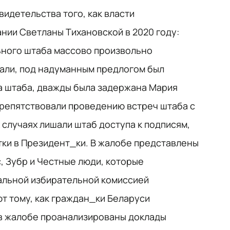
идетельства того, как власти
нии Светланы Тихановской в 2020 году:
ьного штаба массово произвольно
али, под надуманным предлогом был
а штаба, дважды была задержана Мария
 препятствовали проведению встреч штаба с
 случаях лишали штаб доступа к подписям,
ки в Президент_ки. В жалобе представлены
, Зубр и Честные люди, которые
альной избирательной комиссией
т тому, как граждан_ки Беларуси
 в жалобе проанализированы доклады