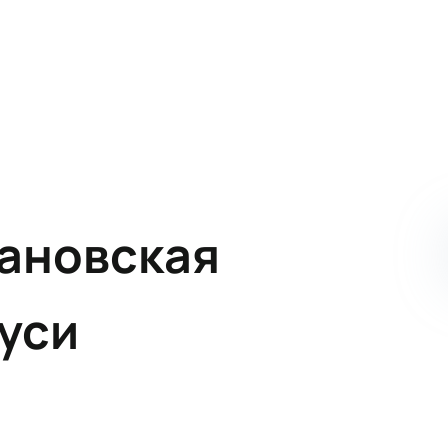
ановская
уси