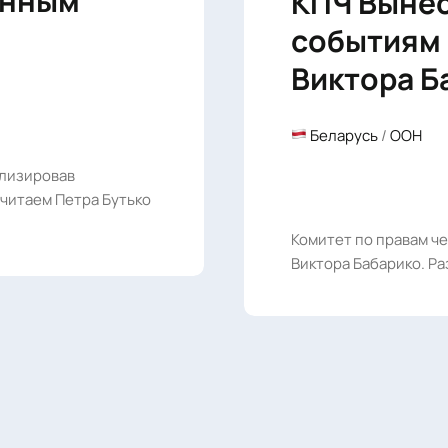
ённым
КПЧ Вынес
событиям 
Виктора Б
Беларусь
/
ООН
нализировав
читаем Петра Бутько
Комитет по правам ч
Виктора Бабарико. Ра