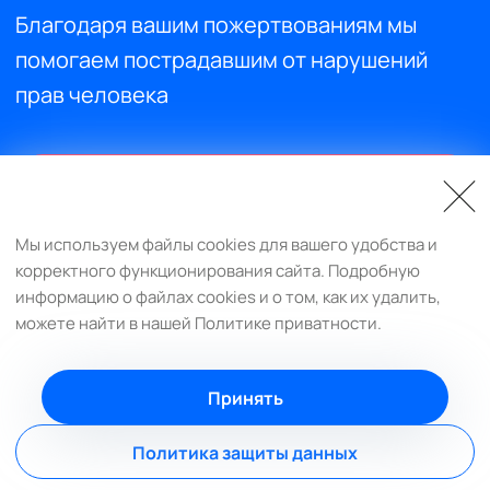
Благодаря вашим пожертвованиям мы
помогаем пострадавшим от нарушений
прав человека
Поддержите нас
Мы используем файлы cookies для вашего удобства и
корректного функционирования сайта. Подробную
info@respectprotectfulfill.org
информацию о файлах cookies и о том, как их удалить,
можете найти в нашей Политике приватности.
Принять
© Respect-Protect-Fulfill, 2022-2026
Политика защиты данных