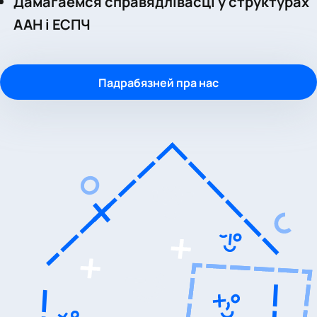
Дамагаемся справядлівасці ў структурах
ААН і ЕСПЧ
Падрабязней пра нас