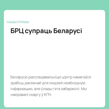
НАШЫ СПРАВЫ
БРЦ супраць Беларусі
Беларускі расследавальніцкі цэнтр намагаўся
зрабіць дасяжнай для людзей неабходную
інфармацыю, але ўлады гэта забаранілі. Мы
накіравалі скаргу ў КПЧ.