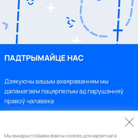
ПАДТРЫМАЙЦЕ НАС
Дзякуючы вашым ахвяраванням мы
дапамагаем пацярпелым ад парушэнняў
правоў чалавека
Падтрымайце нас
Мы выкарыстоўваем файлы cookies для карэктнага