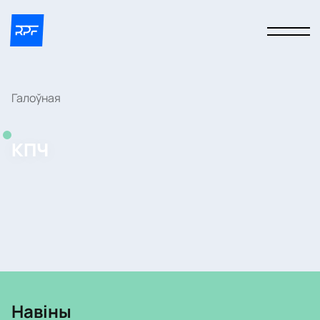
Галоўная
КПЧ
Навіны