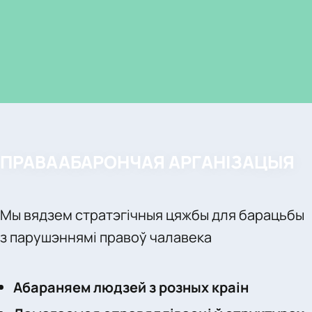
ПРАВААБАРОНЧАЯ АРГАНІЗАЦЫЯ
Мы вядзем стратэгічныя цяжбы для барацьбы
з парушэннямі правоў чалавека
Абараняем людзей з розных краін